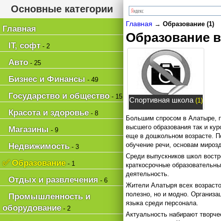
Основные категории
Главная
→
Образование (1)
Главная
Образование 
IT, софт
- 2
Авто
- 25
Бизнес и Финансы
- 49
Государство и общество
- 15
Спортивная школа
(1)
Красота и здоровье
- 8
Большим спросом в Алатыре, 
высшего образования так и ку
Магазины
- 9
еще в дошкольном возрасте. 
обучение речи, основам мирозд
Недвижимость
- 3
Среди выпускников школ востр
✅ Образование
- 1
краткосрочные образовательны
деятельность.
Отдых и развлечения
- 6
Жители Алатыря всех возрасто
полезно, но и модно. Организа
Промышленность и
языка среди персонала.
оборудование
- 2
Актуальность набирают творче