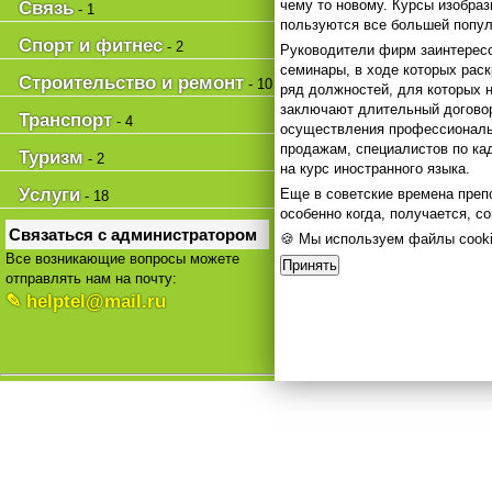
чему то новому. Курсы изобра
Связь
- 1
пользуются все большей попу
Спорт и фитнес
- 2
Руководители фирм заинтересо
семинары, в ходе которых рас
Строительство и ремонт
- 10
ряд должностей, для которых
заключают длительный договор
Транспорт
- 4
осуществления профессиональн
продажам, специалистов по кад
Туризм
- 2
на курс иностранного языка.
Услуги
Еще в советские времена преп
- 18
особенно когда, получается, с
Связаться с администратором
🍪 Мы используем файлы cooki
Все возникающие вопросы можете
Принять
отправлять нам на почту:
✎ helptel@mail.ru