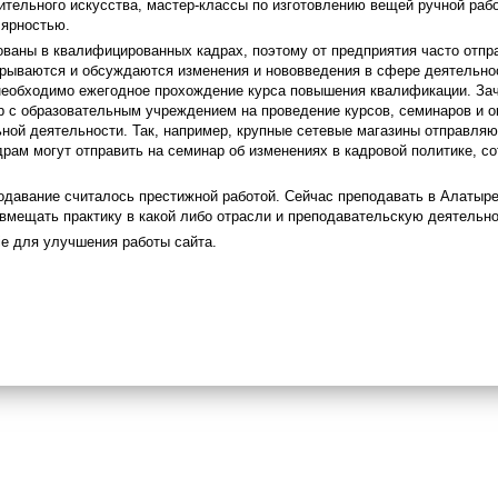
зительного искусства, мастер-классы по изготовлению вещей ручной раб
лярностью.
ваны в квалифицированных кадрах, поэтому от предприятия часто отпр
крываются и обсуждаются изменения и нововведения в сфере деятельнос
 необходимо ежегодное прохождение курса повышения квалификации. З
 с образовательным учреждением на проведение курсов, семинаров и ок
ой деятельности. Так, например, крупные сетевые магазины отправляют
рам могут отправить на семинар об изменениях в кадровой политике, со
одавание считалось престижной работой. Сейчас преподавать в Алатыре
овмещать практику в какой либо отрасли и преподавательскую деятельно
e для улучшения работы сайта.