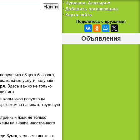
Чувашия, Алатырь▾
‣
Добавить организацию
‣
Карта сайта
‣
Поделитесь с друзьями:
Объявления
о получению общего базового,
овательные услуги получают
ря
. Здесь важно не только
щих игр.
и школьников популярны
торые можно начинать трудовую
транный язык не только
амены на знание иностранного
и бумаг, человек тянется к