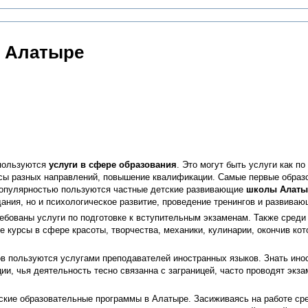
в Алатыре
пользуются
услуги в сфере образования
. Это могут быть услуги как п
рсы разных направлений, повышение квалификации. Самые первые образ
Популярностью пользуются частные детские развивающие
школы Алаты
ания, но и психологическое развитие, проведение тренингов и развиваю
ебованы услуги по подготовке к вступительным экзаменам. Также сред
е курсы в сфере красоты, творчества, механики, кулинарии, окончив ко
в пользуются услугами преподавателей иностранных языков. Знать инос
ции, чья деятельность тесно связанна с заграницей, часто проводят экз
ские образовательные программы в Алатыре. Засиживаясь на работе сред