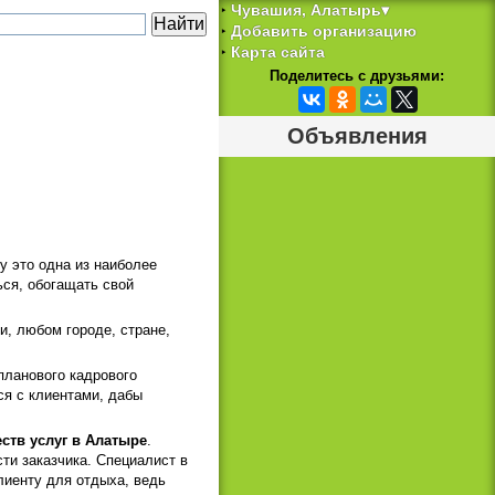
Чувашия, Алатырь▾
‣
Добавить организацию
‣
Карта сайта
‣
Поделитесь с друзьями:
Объявления
у это одна из наиболее
ься, обогащать свой
и, любом городе, стране,
опланового кадрового
ся с клиентами, дабы
ств услуг в Алатыре
.
ти заказчика. Специалист в
лиенту для отдыха, ведь