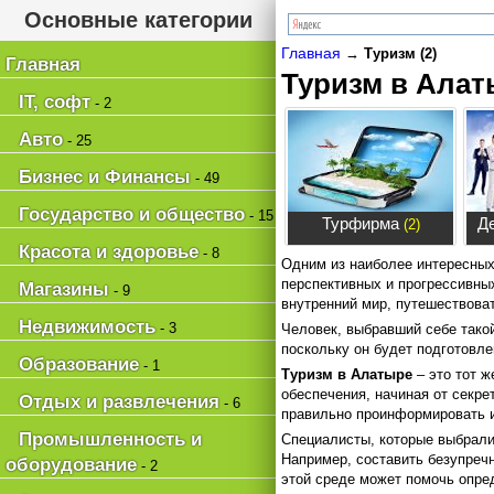
Основные категории
Главная
→
Туризм (2)
Главная
Туризм в Алат
IT, софт
- 2
Авто
- 25
Бизнес и Финансы
- 49
Государство и общество
- 15
Турфирма
Д
(2)
Красота и здоровье
- 8
Одним из наиболее интересных
перспективных и прогрессивных
Магазины
- 9
внутренний мир, путешествоват
Недвижимость
- 3
Человек, выбравший себе такой
поскольку он будет подготовл
Образование
- 1
Туризм в Алатыре
– это тот ж
обеспечения, начиная от секр
Отдых и развлечения
- 6
правильно проинформировать ил
Промышленность и
Специалисты, которые выбрали
Например, составить безупреч
оборудование
- 2
этой среде может помочь опред