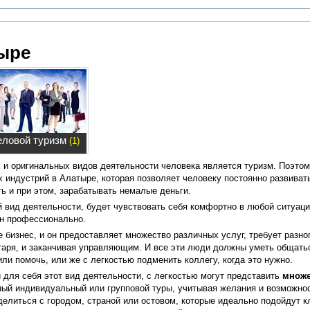
ыре
еловой туризм
(1)
 и оригинальных видов деятельности человека является туризм. Поэтом
 индустрий в Алатыре, которая позволяет человеку постоянно развиват
ь и при этом, зарабатывать немалые деньги.
 вид деятельности, будет чувствовать себя комфортно в любой ситуаци
ен профессионально.
е бизнес, и он предоставляет множество различных услуг, требует разн
етаря, и заканчивая управляющим. И все эти люди должны уметь общать
и помочь, или же с легкостью подменить коллегу, когда это нужно.
 для себя этот вид деятельности, с легкостью могут представить
множе
ный индивидуальный или групповой туры, учитывая желания и возможнос
елиться с городом, страной или остовом, которые идеально подойдут к