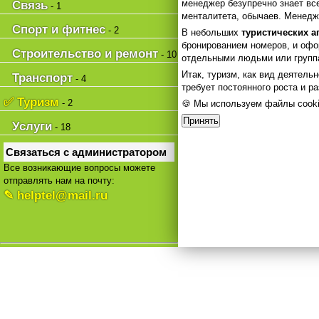
менеджер безупречно знает вс
Связь
- 1
менталитета, обычаев. Менедж
Спорт и фитнес
- 2
В небольших
туристических а
бронированием номеров, и офо
Строительство и ремонт
- 10
отдельными людьми или групп
Итак, туризм, как вид деятельн
Транспорт
- 4
требует постоянного роста и р
✅ Туризм
- 2
🍪 Мы используем файлы cooki
Принять
Услуги
- 18
Связаться с администратором
Все возникающие вопросы можете
отправлять нам на почту:
✎ helptel@mail.ru