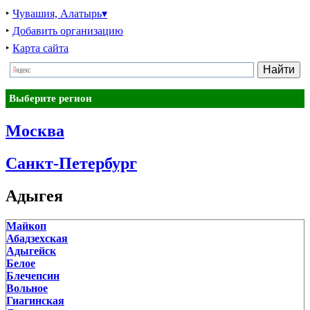
‣
Чувашия, Алатырь▾
‣
Добавить организацию
‣
Карта сайта
Выберите регион
Москва
Санкт-Петербург
Адыгея
Майкоп
Абадзехская
Адыгейск
Белое
Блечепсин
Вольное
Гиагинская