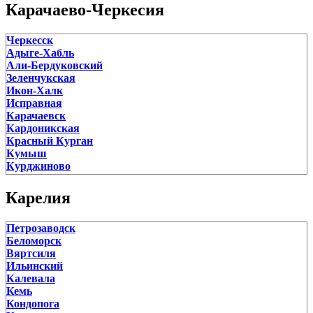
Сосенский
Карачаево-Черкесия
Спас-Деменск
Сухиничи
Черкесск
Таруса
Адыге-Хабль
Товарково
Али-Бердуковский
Ульяново
Зеленчукская
Ферзиково
Икон-Халк
Хвастовичи
Исправная
Юхнов
Карачаевск
Кардоникская
Красный Курган
Кумыш
Курджиново
Медногорский
Орджоникидзевский
Карелия
Первомайское
Преградная
Петрозаводск
Псыж
Беломорск
Сары-Тюз
Вяртсиля
Сторожевая
Ильинский
Теберда
Калевала
Терезе
Кемь
Усть-Джегута
Кондопога
Учкекен