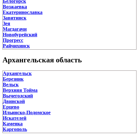
Белогорск
Завьялово
Возжаевка
Залесово
Екатеринославка
Заринск
Завитинск
Змеиногорск
Зея
Зональное
Магдагачи
Зудилово
Новобурейский
Калманка
Прогресс
Камень-на-Оби
Райчихинск
Ключи
Свободный
Косиха
Серышево
Красногорское
Архангельская область
Сковородино
Краснощеково
Тамбовка
Крутиха
Архангельск
Тында
Кулунда
Березник
Шимановск
Курья
Вельск
Кытманово
Верхняя Тойма
Лебяжье
Вычегодский
Леньки
Двинской
Малиновое Озеро
Ерцево
Мамонтово
Ильинско-Подомское
Михайловское
Искателей
Налобиха
Каменка
Новичиха
Каргополь
Новоалтайск
Карпогоры
Новоегорьевское