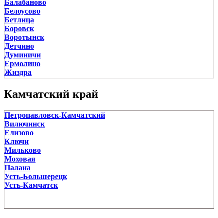
Балабаново
Белоусово
Бетлица
Боровск
Воротынск
Детчино
Думиничи
Ермолино
Жиздра
Жилетово
Жуков
Камчатский край
Киров
Козельск
Петропавловск-Камчатский
Кондрово
Вилючинск
Кременки
Елизово
Кудиново
Ключи
Людиново
Мильково
Малоярославец
Моховая
Медынь
Палана
Мещовск
Усть-Большерецк
Мосальск
Усть-Камчатск
Обнинск
Перемышль
Полотняный Завод
Пятовский