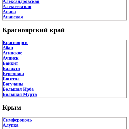
Александровская
Сусанино
Алексеевская
Чистые Боры
Анапа
Чухлома
Анапская
Шарья
Анастасиевская
Андрюки
Красноярский край
Апшеронск
Армавир
Красноярск
Архангельская
Абан
Архипо-Осиповка
Агинское
Атаманская
Ачинск
Афипский
Байкит
Ахтанизовская
Балахта
Ахтарский
Березовка
Ахтырский
Боготол
Баговская
Богучаны
Батуринская
Большая Ирба
Белая Глина
Большая Мурта
Белозерный
Большой Улуй
Белореченск
Бородино
Березанская
Крым
Ванавара
Березовый
Дзержинское
Бесскорбная
Симферополь
Дивногорск
Бриньковская
Алупка
Дудинка
Брюховецкая