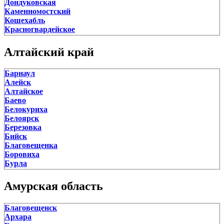
Дондуковская
Каменномостский
Кошехабль
Красногвардейское
Краснооктябрьский
Кужорская
Алтайский край
Натырбово
Понежукай
Барнаул
Северо-Восточные Сады
Алейск
Тахтамукай
Алтайское
Тлюстенхабль
Баево
Тульский
Белокуриха
Хакуринохабль
Белоярск
Ханская
Березовка
Хатукай
Бийск
Ходзь
Благовещенка
Энем
Боровиха
Яблоновский
Бурла
Быстрый Исток
Верх-Катунское
Амурская область
Власиха
Волчиха
Благовещенск
Горняк
Архара
Ельцовка