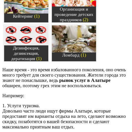
Организация и
проведение детских
(1)
Кейтеринг
(2)
праздников
Дезинфекция,
дезинсекция,
(1)
Ломбард
(1)
дератизация
Наше время - это время избалованного поколения, оно очень
много требует для своего существования. Жители города это
знают не понаслышке, ведь
рынок услуг в Алатыре
обширен, поэтому грех этим не воспользоваться.
Например:
1. Услуги туризма.
Довольно часто люди ищут фирмы Алатыре, которые
предоставят им варианты отдыха на лето, сделают возможно
скидку, позаботятся о вашей безопасности и сделают
максимально приятным ваш отдых.