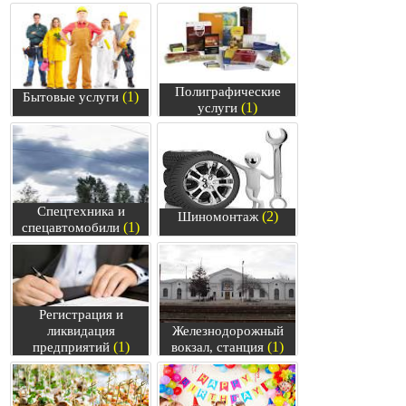
Полиграфические
(1)
Бытовые услуги
(1)
услуги
Спецтехника и
(2)
Шиномонтаж
(1)
спецавтомобили
Регистрация и
ликвидация
Железнодорожный
(1)
(1)
предприятий
вокзал, станция