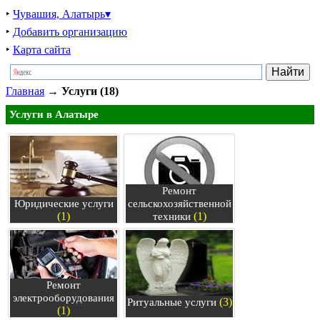
‣
Чувашия, Алатырь▾
‣
Добавить организацию
‣
Карта сайта
Главная
→
Услуги (18)
Услуги в Алатыре
Ремонт
Юридические услуги
сельскохозяйственной
(1)
(1)
техники
Ремонт
электрооборудования
(3)
Ритуальные услуги
(1)