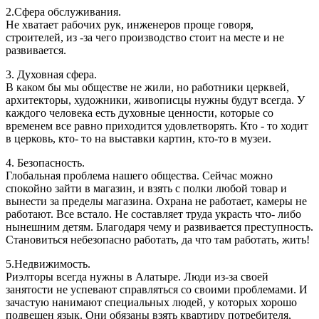
2.Сфера обслуживания.
Не хватает рабочих рук, инженеров проще говоря,
строителей, из -за чего производство стоит на месте и не
развивается.
3. Духовная сфера.
В каком бы мы обществе не жили, но работники церквей,
архитекторы, художники, живописцы нужны будут всегда. У
каждого человека есть духовные ценности, которые со
временем все равно приходится удовлетворять. Кто - то ходит
в церковь, кто- то на выставки картин, кто-то в музеи.
4. Безопасность.
Глобальная проблема нашего общества. Сейчас можно
спокойно зайти в магазин, и взять с полки любой товар и
вынести за пределы магазина. Охрана не работает, камеры не
работают. Все встало. Не составляет труда украсть что- либо
нынешним детям. Благодаря чему и развивается преступность.
Становиться небезопасно работать, да что там работать, жить!
5.Недвижимость.
Риэлторы всегда нужны в Алатыре. Люди из-за своей
занятости не успевают справляться со своими проблемами. И
зачастую нанимают специальных людей, у которых хорошо
подвешен язык. Они обязаны взять квартиру потребителя,